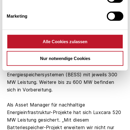
Gesamtsystem zu stabilisieren. Wir freuen uns,
dieses bundesweit herausragende Projekt
Marketing
gemeinsam mit zwei starken Partnern umzusetzen,
die unsere tiefe Überzeugung in die Notwendigkeit
der Flexibilisierung des Energiesystems für das
Alle Cookies zulassen
Gelingen der Energiewende teilen.“
Nur notwendige Cookies
Der Batteriespeicherpark in Waltrop besteht in der
ersten Ausbaustufe aus drei Batterie-
Energiespeichersystemen (BESS) mit jeweils 300
MW Leistung. Weitere bis zu 600 MW befinden
sich in Vorbereitung.
Als Asset Manager für nachhaltige
Energieinfrastruktur-Projekte hat sich Luxcara 520
MW Leistung gesichert. „Mit diesem
Batteriespeicher-Projekt erweitern wir nicht nur