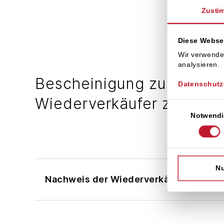
Zusti
Diese Webse
Wir verwende
analysieren.
Bescheinigung zum Nachw
Datenschutz
Wiederverkäufer zur Ansi
Einwilligungsaus
Notwendi
Nu
Nachweis der Wiederverkäufereigensch