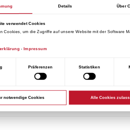
mmung
Details
Über 
ite verwendet Cookies
n Cookies, um die Zugriffe auf unsere Website mit der Software 
eis der Eigenschaft als
erklärung
-
Impressum
cht
wahl
g
Präferenzen
Statistiken
r notwendige Cookies
Alle Cookies zulas
aft der Trianel GmbH bis 01.04.2027