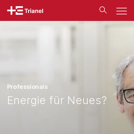
Men
u
Professionals
Energie für Neues?