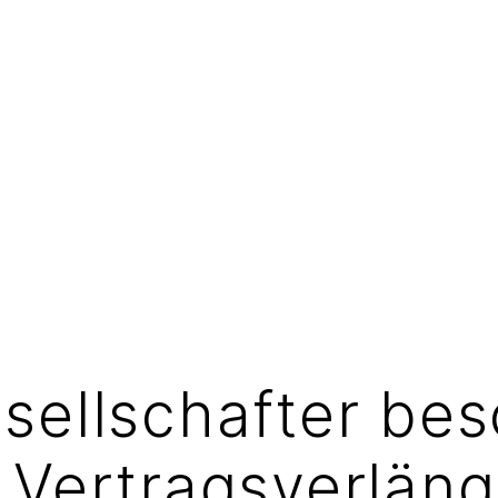
esellschafter be
e Vertragsverlän