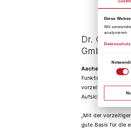
Zusti
Diese Webse
Wir verwende
analysieren.
Dr. Oliver 
Datenschutz
GmbH bis E
Einwilligungsaus
Notwendi
Aachen
. Die Gesel
Funktion als Gesch
vorzeitig bis Ende
Nu
Aufsichtsrats und s
„Mit der vorzeitige
gute Basis für die 