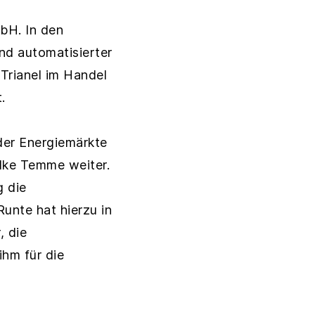
mbH. In den
nd automatisierter
Trianel im Handel
.
der Energiemärkte
lke Temme weiter.
g die
Runte hat hierzu in
, die
hm für die