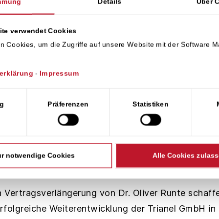
mmung
Details
Über 
ite verwendet Cookies
n Cookies, um die Zugriffe auf unsere Website mit der Software 
Runte als Geschäftsführer der T
erklärung
-
Impressum
nde 2030 bestätigt
wahl
g
Präferenzen
Statistiken
lschafterversammlung der Trianel GmbH hat Dr. Oliv
äftsführer der Stadtwerke-Kooperation bestätigt u
 2030 verlängert. Die Gesellschafter folgen damit 
r notwendige Cookies
Alle Cookies zulas
etzen auf Kontinuität in der Geschäftsführung.
n Vertragsverlängerung von Dr. Oliver Runte schaffe
erfolgreiche Weiterentwicklung der Trianel GmbH in