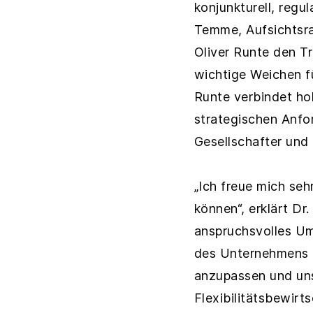
konjunkturell, regu
Temme, Aufsichtsra
Oliver Runte den T
wichtige Weichen fü
Runte verbindet hoh
strategischen Anfo
Gesellschafter un
„Ich freue mich seh
können“, erklärt Dr
anspruchsvolles Um
des Unternehmens g
anzupassen und uns
Flexibilitätsbewir