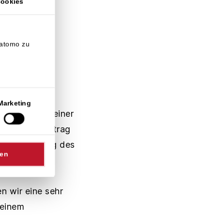
Cookies
Matomo zu
rianel
Marketing
er Runte in seiner
nd seinen Vertrag
der Empfehlung des
sen
n wir eine sehr
 einem