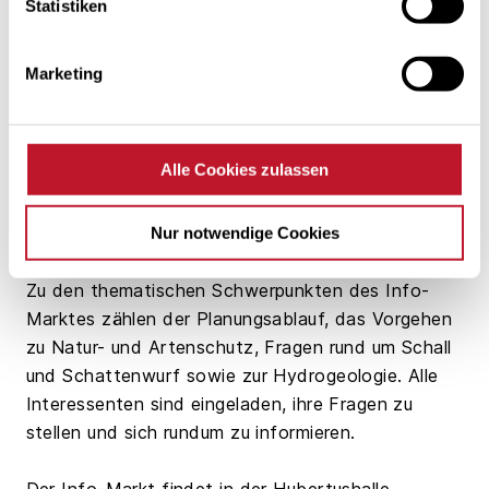
Windparks. „Wir möchten mit der Bevölkerung vor
Statistiken
Ort in den Dialog treten und gemeinsam die
Eckpunkte des Parks und der Projektplanung
Marketing
erörtern. Daher haben wir uns entschieden, im
Rahmen eines Info-Marktes an verschiedenen
Stationen einzelne Aspekte der Projektierung zu
Alle Cookies zulassen
präsentieren. Mit diesem Projekt leistet die
Gemeinde einen entscheidenden Beitrag zur
Klimawende und wird selbst davon profitieren.“
Nur notwendige Cookies
Zu den thematischen Schwerpunkten des Info-
Marktes zählen der Planungsablauf, das Vorgehen
zu Natur- und Artenschutz, Fragen rund um Schall
und Schattenwurf sowie zur Hydrogeologie. Alle
Interessenten sind eingeladen, ihre Fragen zu
stellen und sich rundum zu informieren.