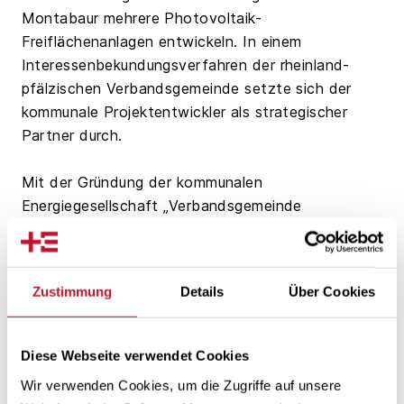
Montabaur mehrere Photovoltaik-
Freiflächenanlagen entwickeln. In einem
Interessenbekundungsverfahren der rheinland-
pfälzischen Verbandsgemeinde setzte sich der
kommunale Projektentwickler als strategischer
Partner durch.
Mit der Gründung der kommunalen
Energiegesellschaft „Verbandsgemeinde
Montabaur Erneuerbare Energien (VGM EE)“ treibt
die Verbandsgemeinde den Ausbau erneuerbarer
Energien eigenständig voran und stärkt gezielt die
Zustimmung
Details
Über Cookies
regionale Wertschöpfung. Der Gesellschaft
gehören die Stadt Montabaur, die
Verbandsgemeinde selbst sowie 23
Diese Webseite verwendet Cookies
Ortsgemeinden an. Ziel ist es, geeignete Flächen
Wir verwenden Cookies, um die Zugriffe auf unsere
zu identifizieren und Wind- sowie Solarprojekte in