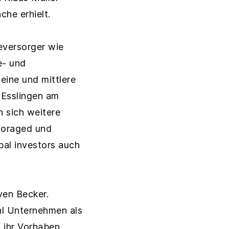
che erhielt.
eversorger wie
e- und
ine und mittlere
 Esslingen am
 sich weitere
storaged und
bal investors auch
ven Becker.
ohl Unternehmen als
 ihr Vorhaben