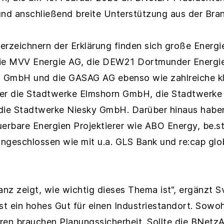
und anschließend breite Unterstützung aus der Bran
erzeichnern der Erklärung finden sich große Energi
die MVV Energie AG, die DEW21 Dortmunder Energi
 GmbH und die GASAG AG ebenso wie zahlreiche kle
er die Stadtwerke Elmshorn GmbH, die Stadtwerke
ie Stadtwerke Niesky GmbH. Darüber hinaus haben
uerbare Energien Projektierer wie ABO Energy, be.
ngeschlossen wie mit u.a. GLS Bank und re:cap glo
nz zeigt, wie wichtig dieses Thema ist“, ergänzt S
ist ein hohes Gut für einen Industriestandort. Sow
ren brauchen Planungssicherheit. Sollte die BNetzA