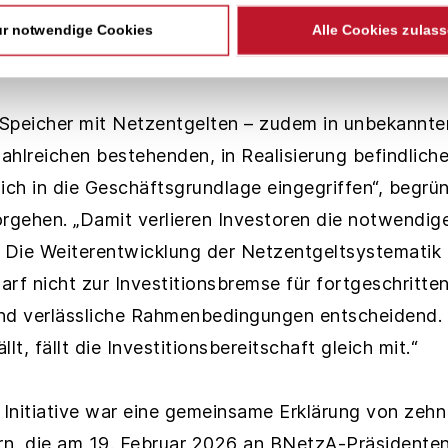
 vor gravierenden Folgen für den Investitionsstand
r notwendige Cookies
Alle Cookies zulas
nergiewende.
e Speicher mit Netzentgelten – zudem in unbekannte
zahlreichen bestehenden, in Realisierung befindlic
lich in die Geschäftsgrundlage eingegriffen“, begr
orgehen. „Damit verlieren Investoren die notwendig
 Die Weiterentwicklung der Netzentgeltsystematik i
darf nicht zur Investitionsbremse für fortgeschritt
sind verlässliche Rahmenbedingungen entscheidend.
lt, fällt die Investitionsbereitschaft gleich mit.“
Initiative war eine gemeinsame Erklärung von zehn
ern, die am 19. Februar 2026 an BNetzA-Präsidenten