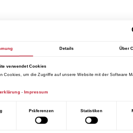
mmung
Details
Über 
erstreicht: Netzentgeltreform 
ite verwendet Cookies
ionsstopp führen
n Cookies, um die Zugriffe auf unsere Website mit der Software 
erklärung
-
Impressum
nsschutz für Speicher“ – mit diesem Appell wenden 
oren, Speicherprojektierer und Verbände an die Bu
wahl
g
Präferenzen
Statistiken
anuar veröffentlichtes Orientierungspapier, in dem d
g für Batteriespeicher grundsätzlich infrage stellt
er Geschäftsführung der Trianel GmbH, mitangestoß