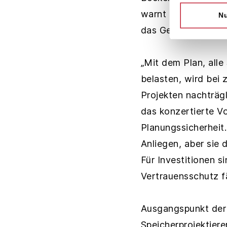
warnt eindringlich
Nu
das Gelingen der E
„Mit dem Plan, all
belasten, wird bei 
Projekten nachträg
das konzertierte V
Planungssicherheit.
Anliegen, aber sie 
Für Investitionen 
Vertrauensschutz fäl
Ausgangspunkt der 
Speicherprojektier