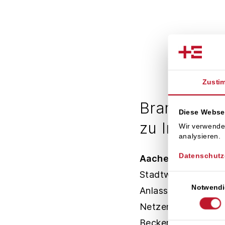
Zusti
Branche unt
Diese Webse
zu Investit
Wir verwende
analysieren.
Datenschutz
Aachen
. „Vertraue
Stadtwerke, Invest
Einwilligungsaus
Notwendi
Anlass ist ein im J
Netzentgeltbefreiun
Becker, Sprecher d