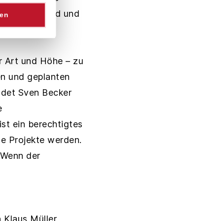
ort Deutschland und
sen
r Art und Höhe – zu
hen und geplanten
ündet Sven Becker
e
st ein berechtigtes
ene Projekte werden.
 Wenn der
 Klaus Müller