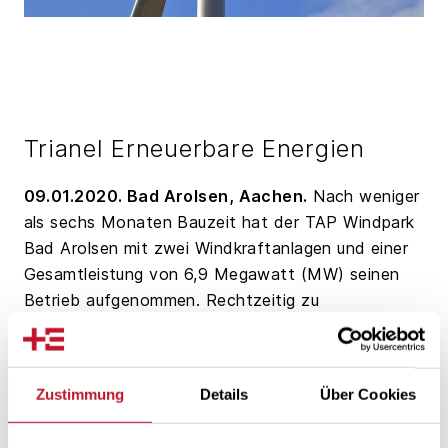
Trianel Erneuerbare Energien
09.01.2020. Bad Arolsen, Aachen.
Nach weniger
als sechs Monaten Bauzeit hat der TAP Windpark
Bad Arolsen mit zwei Windkraftanlagen und einer
Gesamtleistung von 6,9 Megawatt (MW) seinen
Betrieb aufgenommen. Rechtzeitig zu
Weihnachten haben die Projektpartner ABO Wind
AG aus Wiesbaden und die Trianel Erneuerbare
Energien GmbH & Co. KG aus Aachen den ersten
Zustimmung
Details
Über Cookies
Windpark aus der rund 182 MW großen
gemeinsamen Projektepipeline erfolgreich