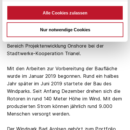
sehr geringen Genehmigungszahlen für
Windkraftanlagen in Deutschland ist es uns
Alle Cookies zulassen
gelungen, gemeinsam mit unserem Partner ABO
Wind und im Einklang mit der Kommune, ein sehr
Nur notwendige Cookies
werthaltiges Windparkprojekt zu realisieren“, erklärt
Thomas Schulte, zuständiger Projektleiter im
Bereich Projektenwicklung Onshore bei der
Stadtwerke-Kooperation Trianel.
Mit den Arbeiten zur Vorbereitung der Baufläche
wurde im Januar 2019 begonnen. Rund ein halbes
Jahr später im Juni 2019 startete der Bau des
Windparks. Seit Anfang Dezember drehen sich die
Rotoren in rund 140 Meter Höhe im Wind. Mit dem
produzierten Strom können jährlich rund 9.000
Menschen versorgt werden.
Der Windpark Bad Arolsen gehört zum Portfolio