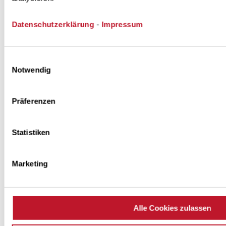
a
t
Datenschutzerklärung
-
Impressum
u
n
g
Einwilligungsauswahl
s
Notwendig
a
n
Präferenzen
s
a
Statistiken
t
z
Marketing
e
s
Alle Cookies zulassen
A
bs