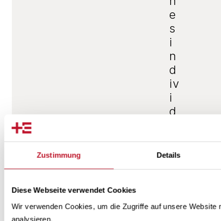
n
e
s
i
n
d
iv
i
d
u
el
le
Zustimmung
Details
n
B
Diese Webseite verwendet Cookies
e
r
Wir verwenden Cookies, um die Zugriffe auf unsere Website
analysieren.