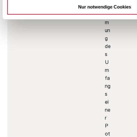
ti
Nur notwendige Cookies
m
m
un
g
de
s
U
m
fa
ng
s
ei
ne
r
P
ot