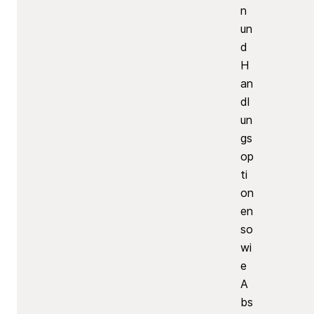
n
un
d
H
an
dl
un
gs
op
ti
on
en
so
wi
e
A
bs