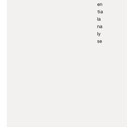
en
tia
la
na
ly
se