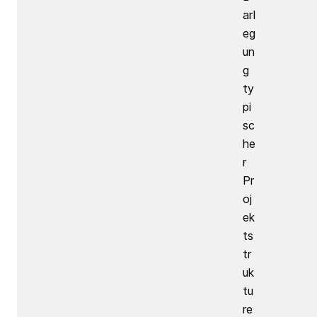
arl
eg
un
g
ty
pi
sc
he
r
Pr
oj
ek
ts
tr
uk
tu
re