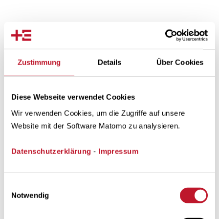
Zustimmung
Details
Über Cookies
Welche Aufgaben verbergen sich
hinter Deiner Titelbezeichnung
Diese Webseite verwendet Cookies
bei Trianel?
Wir verwenden Cookies, um die Zugriffe auf unsere
Website mit der Software Matomo zu analysieren.
Datenschutzerklärung
-
Impressum
Einwilligungsauswahl
Das Aufgabenspektrum am 24/7-Desk ist vielseitig
Notwendig
und fordernd. Wir erbringen zahlreiche
Dienstleistungen für unternehmensinterne und