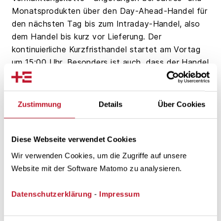
Monatsprodukten über den Day-Ahead-Handel für
den nächsten Tag bis zum Intraday-Handel, also
dem Handel bis kurz vor Lieferung. Der
kontinuierliche Kurzfristhandel startet am Vortag
um 15:00 Uhr. Besonders ist auch, dass der Handel
bis fünf Minuten vor Lieferung möglich ist. Die
kleinste Einheit ist dabei das
Viertelstundenprodukt. Durch diese Kurzfristigkeit
Zustimmung
Details
Über Cookies
ist kein Tag wie der andere – und gerade das
macht es für mich so spannend.
Diese Webseite verwendet Cookies
Wir verwenden Cookies, um die Zugriffe auf unsere
Website mit der Software Matomo zu analysieren.
Datenschutzerklärung
-
Impressum