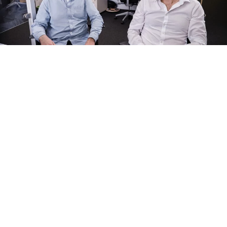
Stefan vom Endt (Leiter 24/7-Desk, li) übergibt die Handelsschicht
an Dr. Christian Schmitz (Leiter Short Term Desk)