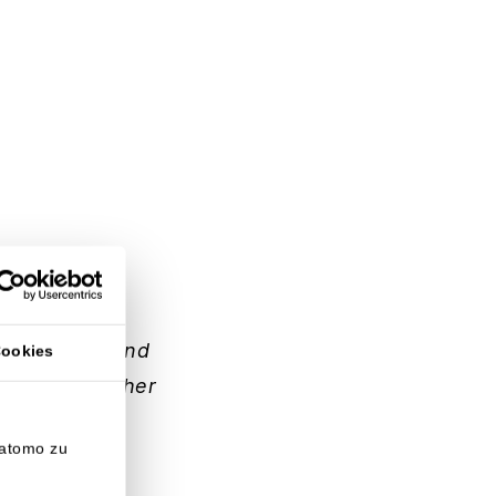
t den Sachstand
Cookies
d nachträglicher
rholt oder
Matomo zu