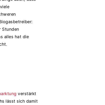
viele
schweren
 Biogasbetreiber:
r Stunden
s alles hat die
cht.
marktung
verstärkt
chs lässt sich damit