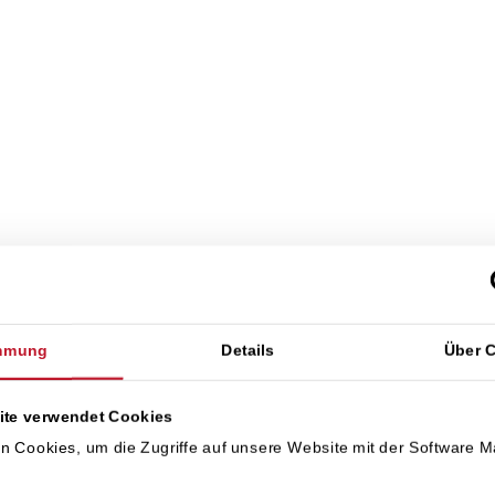
tikel wurde am 23.06.2021 veröffentlicht und gib
mmung
Details
Über 
Veröffentlichung wieder. Inhalte können aufgrun
ite verwendet Cookies
besondere tatsächlicher oder rechtlicher Art, übe
n Cookies, um die Zugriffe auf unsere Website mit der Software 