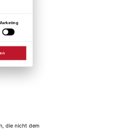
Marketing
en einen
sen
fikatehandel
n, die nicht dem