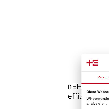
Zusti
nEHS-Markt
Diese Webse
effizient
Wir verwende
analysieren.