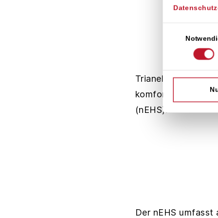
Datenschutz
Einwilligungsaus
Notwendi
Trianel bietet Sta
Nu
komfortablen und v
(nEHS).
Der nEHS umfasst a