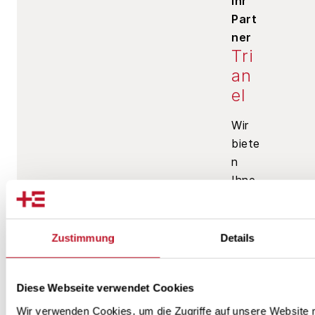
Ihr
Part
ner
Tri
an
el
Wir
biete
n
Ihne
n:
U
Zustimmung
Details
m
f
Diese Webseite verwendet Cookies
a
Wir verwenden Cookies, um die Zugriffe auf unsere Website
s