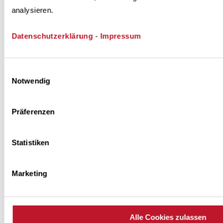
analysieren.
s
e
Datenschutzerklärung
-
Impressum
n
d
e
Einwilligungsauswahl
p
Notwendig
r
a
Präferenzen
xi
s
n
Statistiken
a
h
Marketing
e
e
n
Alle Cookies zulassen
e