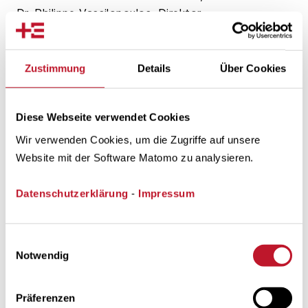
Dr. Philippe Vassilopoulos, Direktor
Produktentwicklung der EPEX SPOT.
Zustimmung
Details
Über Cookies
Diese Webseite verwendet Cookies
Wir verwenden Cookies, um die Zugriffe auf unsere
Im Rahmen von FlexStore und FlexPool bietet
Website mit der Software Matomo zu analysieren.
Trianel auf dieser Berechnungsbasis auch Modelle
für die Berechnungen für die wirtschaftliche
Datenschutzerklärung
-
Impressum
Entwicklung von Batteriespeicher-Projekten,
Demand Side Management sowie anderen
Einwilligungsauswahl
Möglichkeiten zur Bereitstellung von Flexibilität,
Notwendig
wie beispielsweise der flexiblen Bewirtschaftung
von Elektrolyseanlagen zur Wasserstofferzeugung
Präferenzen
oder Biogasanlagen an.