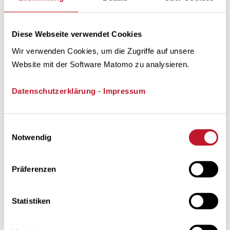
PDF
Trianel Geschäftsbericht 2020
16 mb
PDF
Diese Webseite verwendet Cookies
Trianel Geschäfts- und
6 mb
Wir verwenden Cookies, um die Zugriffe auf unsere
Nachhaltigkeitsbericht 2019
Website mit der Software Matomo zu analysieren.
PDF
Trianel Geschäftsbericht 2018
4 mb
Datenschutzerklärung
-
Impressum
PDF
Trianel Geschäftsbericht 2017
4 mb
Einwilligungsauswahl
PDF
Trianel Geschäftsbericht 2016
10 mb
Notwendig
PDF
Trianel Geschäftsbericht 2015
4 mb
Präferenzen
PDF
Trianel Geschäftsbericht 2014
3 mb
Statistiken
PDF
Trianel Geschäftsbericht 2013
4 mb